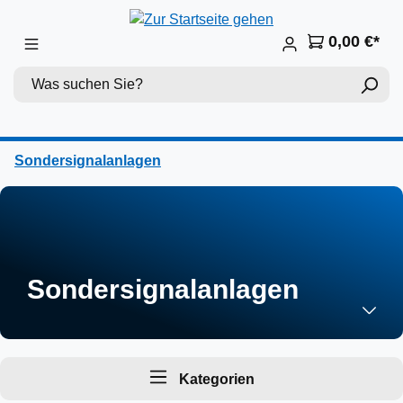
Zum Hauptinhalt springen
0,00 €*
Sondersignalanlagen
Sondersignalanlagen
Kategorien