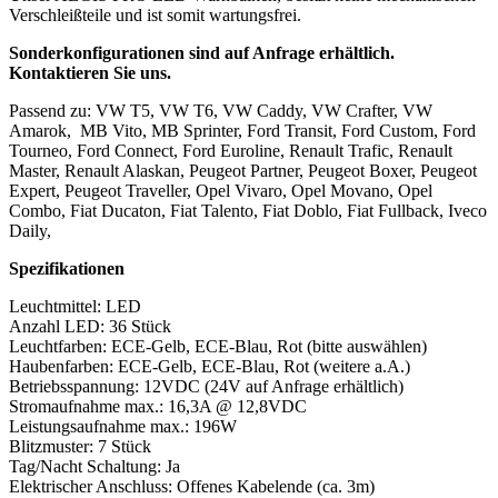
Verschleißteile und ist somit wartungsfrei.
Sonderkonfigurationen sind auf Anfrage erhältlich.
Kontaktieren Sie uns.
Passend zu: VW T5, VW T6, VW Caddy, VW Crafter, VW
Amarok, MB Vito, MB Sprinter, Ford Transit, Ford Custom, Ford
Tourneo, Ford Connect, Ford Euroline, Renault Trafic, Renault
Master, Renault Alaskan, Peugeot Partner, Peugeot Boxer, Peugeot
Expert, Peugeot Traveller, Opel Vivaro, Opel Movano, Opel
Combo, Fiat Ducaton, Fiat Talento, Fiat Doblo, Fiat Fullback, Iveco
Daily,
Spezifikationen
Leuchtmittel: LED
Anzahl LED: 36 Stück
Leuchtfarben: ECE-Gelb, ECE-Blau, Rot (bitte auswählen)
Haubenfarben: ECE-Gelb, ECE-Blau, Rot (weitere a.A.)
Betriebsspannung: 12VDC (24V auf Anfrage erhältlich)
Stromaufnahme max.: 16,3A @ 12,8VDC
Leistungsaufnahme max.: 196W
Blitzmuster: 7 Stück
Tag/Nacht Schaltung: Ja
Elektrischer Anschluss: Offenes Kabelende (ca. 3m)