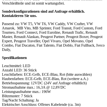
Verschleißteile und ist somit wartungsfrei.
Sonderkonfigurationen sind auf Anfrage erhältlich.
Kontaktieren Sie uns.
Passend zu: VW T5, VW T6, VW Caddy, VW Crafter, VW
Amarok, MB Vito, MB Sprinter, Ford Transit, Ford Custom, Ford
Tourneo, Ford Connect, Ford Euroline, Renault Trafic, Renault
Master, Renault Alaskan, Peugeot Partner, Peugeot Boxer, Peugeot
Expert, Peugeot Traveller, Opel Vivaro, Opel Movano, Opel
Combo, Fiat Ducaton, Fiat Talento, Fiat Doblo, Fiat Fullback, Iveco
Daily,
Spezifikationen
Leuchtmittel: LED
Anzahl LED: 36 Stück
Leuchtfarben: ECE-Gelb, ECE-Blau, Rot (bitte auswählen)
Haubenfarben: ECE-Gelb, ECE-Blau, Rot (weitere a.A.)
Betriebsspannung: 12VDC (24V auf Anfrage erhältlich)
Stromaufnahme max.: 16,3A @ 12,8VDC
Leistungsaufnahme max.: 196W
Blitzmuster: 7 Stück
Tag/Nacht Schaltung: Ja
Elektrischer Anschluss: Offenes Kabelende (ca. 3m)