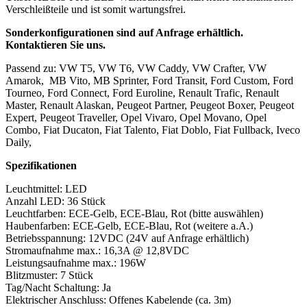
Verschleißteile und ist somit wartungsfrei.
Sonderkonfigurationen sind auf Anfrage erhältlich.
Kontaktieren Sie uns.
Passend zu: VW T5, VW T6, VW Caddy, VW Crafter, VW
Amarok, MB Vito, MB Sprinter, Ford Transit, Ford Custom, Ford
Tourneo, Ford Connect, Ford Euroline, Renault Trafic, Renault
Master, Renault Alaskan, Peugeot Partner, Peugeot Boxer, Peugeot
Expert, Peugeot Traveller, Opel Vivaro, Opel Movano, Opel
Combo, Fiat Ducaton, Fiat Talento, Fiat Doblo, Fiat Fullback, Iveco
Daily,
Spezifikationen
Leuchtmittel: LED
Anzahl LED: 36 Stück
Leuchtfarben: ECE-Gelb, ECE-Blau, Rot (bitte auswählen)
Haubenfarben: ECE-Gelb, ECE-Blau, Rot (weitere a.A.)
Betriebsspannung: 12VDC (24V auf Anfrage erhältlich)
Stromaufnahme max.: 16,3A @ 12,8VDC
Leistungsaufnahme max.: 196W
Blitzmuster: 7 Stück
Tag/Nacht Schaltung: Ja
Elektrischer Anschluss: Offenes Kabelende (ca. 3m)