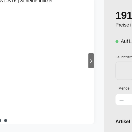
191
Regulär
Preise 
Auf L
Leuchtfar
EC
Menge
Produkt An
Artikel-