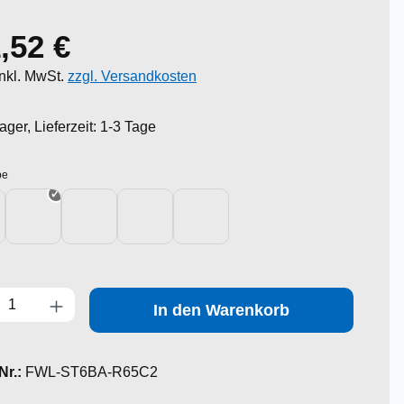
,52 €
er Preis:
inkl. MwSt.
zzgl. Versandkosten
ager, Lieferzeit: 1-3 Tage
auswählen
be
E-Blau
ECE-Blau / ECE-Gelb
ECE-Gelb
Rot
Weiß
zahl: Gib den gewünschten Wert ein oder benutze die Schaltflächen um die Anzah
In den Warenkorb
Nr.:
FWL-ST6BA-R65C2