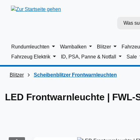
m Hauptinhalt springen
Zur Suche springen
Zur Hauptnavigation springen
Rundumleuchten
Warnbalken
Blitzer
Fahrzeu
Fahrzeug Elektrik
ID, PSA, Panne & Notfall
Sale
Blitzer
Scheibenblitzer Frontwarnleuchten
LED Frontwarnleuchte | FWL-S