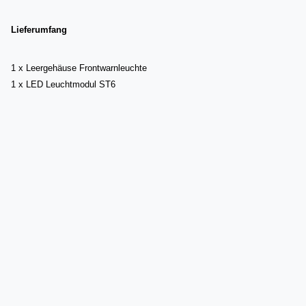
Lieferumfang
1 x Leergehäuse Frontwarnleuchte
1 x LED Leuchtmodul ST6