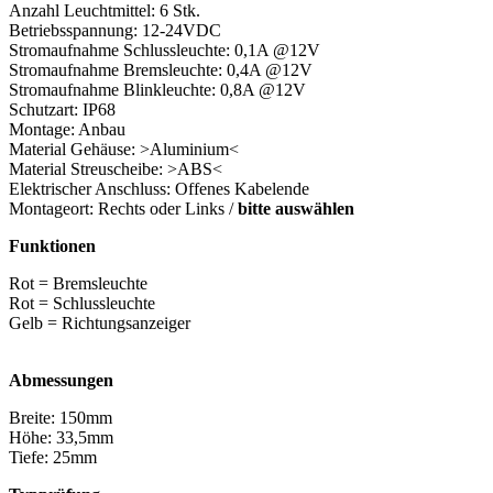
Anzahl Leuchtmittel: 6 Stk.
Betriebsspannung: 12-24VDC
Stromaufnahme Schlussleuchte: 0,1A @12V
Stromaufnahme Bremsleuchte: 0,4A @12V
Stromaufnahme Blinkleuchte: 0,8A @12V
Schutzart: IP68
Montage: Anbau
Material Gehäuse: >Aluminium<
Material Streuscheibe: >ABS<
Elektrischer Anschluss: Offenes Kabelende
Montageort: Rechts oder Links /
bitte auswählen
Funktionen
Rot = Bremsleuchte
Rot = Schlussleuchte
Gelb = Richtungsanzeiger
Abmessungen
Breite: 150mm
Höhe: 33,5mm
Tiefe: 25mm