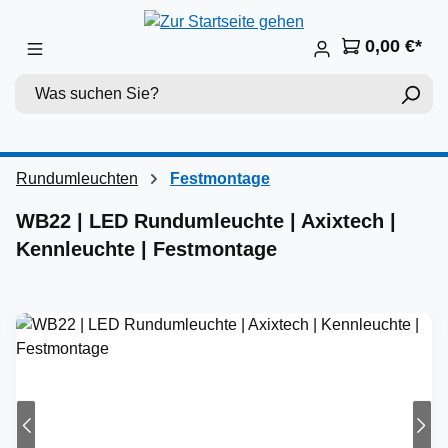
Zum Hauptinhalt springen
0,00 €*
Rundumleuchten
Festmontage
WB22 | LED Rundumleuchte | Axixtech |
Kennleuchte | Festmontage
Bildergalerie überspringen