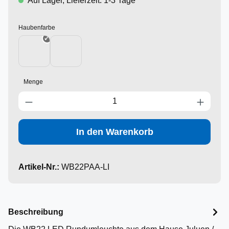
Auf Lager, Lieferzeit: 1-3 Tage
auswählen
Haubenfarbe
ECE-Gelb
Neutral
Menge
Produkt Anzahl: Gib den gewünschten Wert ein oder benutze die Schaltfläc
In den Warenkorb
Artikel-Nr.:
WB22PAA-LI
Beschreibung