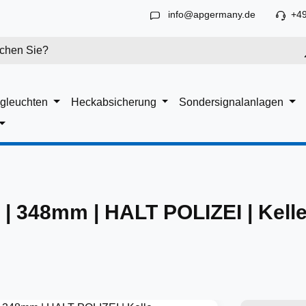
info@apgermany.de
+49
gleuchten
Heckabsicherung
Sondersignalanlagen
t | 348mm | HALT POLIZEI | Kell