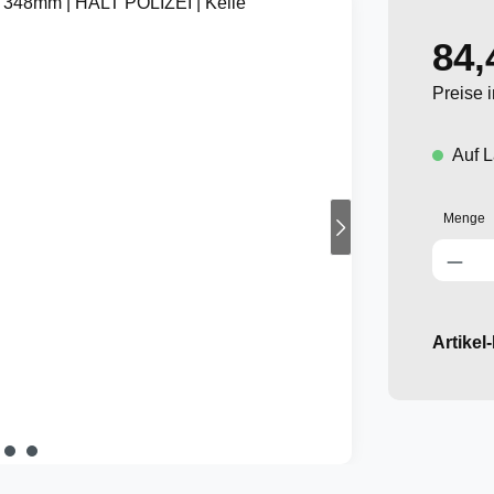
84,
Regulär
Preise 
Auf L
Menge
Produkt An
Artikel-