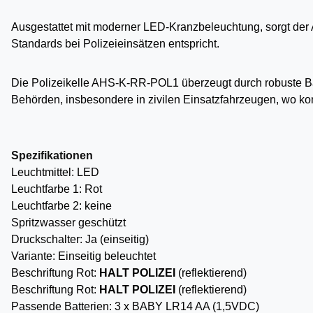
Ausgestattet mit moderner
LED-Kranzbeleuchtung
, sorgt de
Standards bei Polizeieinsätzen entspricht.
Die
Polizeikelle AHS-K-RR-POL1
überzeugt durch robuste Ba
Behörden
, insbesondere in zivilen Einsatzfahrzeugen, wo 
Spezifikationen
Leuchtmittel: LED
Leuchtfarbe 1: Rot
Leuchtfarbe 2: keine
Spritzwasser geschützt
Druckschalter: Ja (einseitig)
Variante: Einseitig beleuchtet
Beschriftung Rot:
HALT POLIZEI
(reflektierend)
Beschriftung Rot:
HALT POLIZEI
(reflektierend)
Passende Batterien: 3 x BABY LR14 AA (1,5VDC)