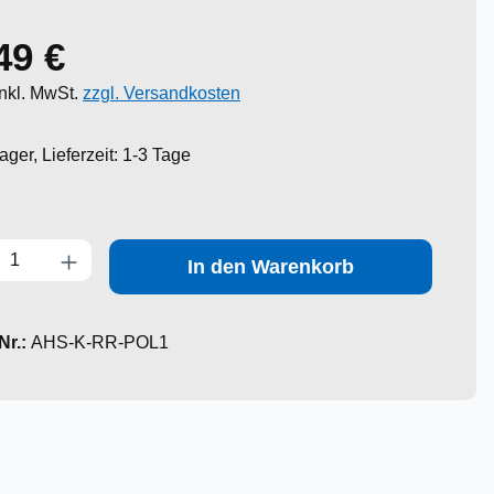
49 €
er Preis:
inkl. MwSt.
zzgl. Versandkosten
ager, Lieferzeit: 1-3 Tage
zahl: Gib den gewünschten Wert ein oder benutze die Schaltflächen um die Anzah
In den Warenkorb
Nr.:
AHS-K-RR-POL1