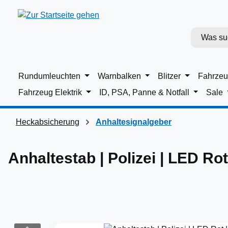
m Hauptinhalt springen
Zur Suche springen
Zur Hauptnavigation springen
Rundumleuchten
Warnbalken
Blitzer
Fahrzeu
Fahrzeug Elektrik
ID, PSA, Panne & Notfall
Sale
Heckabsicherung
Anhaltesignalgeber
Anhaltestab | Polizei | LED Ro